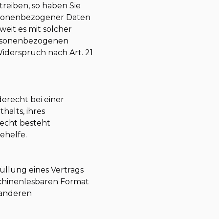
eiben, so haben Sie
ersonenbezogener Daten
weit es mit solcher
ersonenbezogenen
derspruch nach Art. 21
erecht bei einer
halts, ihres
recht besteht
ehelfe.
füllung eines Vertrags
aschinenlesbaren Format
 anderen