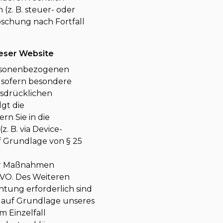
z. B. steuer- oder
öschung nach Fortfall
ieser Website
personenbezogenen
O, sofern besondere
usdrücklichen
gt die
rn Sie in die
. B. via Device-
uf Grundlage von § 25
her Maßnahmen
SGVO. Des Weiteren
chtung erforderlich sind
er auf Grundlage unseres
im Einzelfall