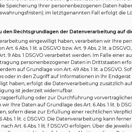
die Speicherung Ihrer personenbezogenen Daten haben (
wahrungsfristen); im letztgenannten Fall erfolgt die L
u den Rechtsgrundlagen der Datenverarbeitung auf d
verarbeitung eingewilligt haben, verarbeiten wir Ihre 
Art. 6 Abs. 1 lit. a DSGVO bzw. Art. 9 Abs. 2 lit. a DSGV
t. 9 Abs. 1 DSGVO verarbeitet werden. Im Falle einer a
rtragung personenbezogener Daten in Drittstaaten erfol
dem auf Grundlage von Art. 49 Abs. 1 lit. a DSGVO. Sofe
oder in den Zugriff auf Informationen in Ihr Endgerät (z
lligt haben, erfolgt die Datenverarbeitung zusätzlich a
ligung ist jederzeit widerrufbar.
rtragserfüllung oder zur Durchführung vorvertraglic
n wir Ihre Daten auf Grundlage des Art. 6 Abs. 1 lit. b D
en, sofern diese zur Erfüllung einer rechtlichen Verpfli
6 Abs. 1 lit. c DSGVO. Die Datenverarbeitung kann fern
ach Art. 6 Abs. 1 lit. f DSGVO erfolgen. Über die jeweils 