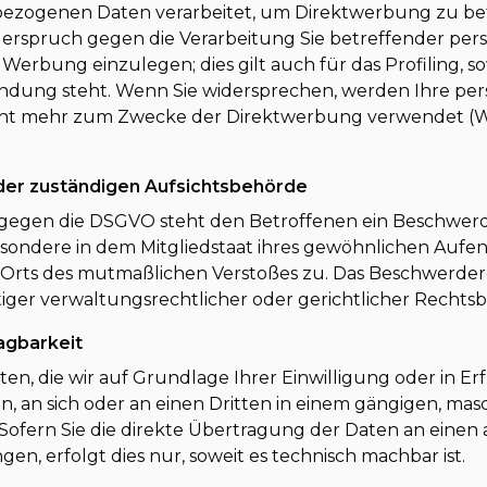
ezogenen Daten verarbeitet, um Direktwerbung zu betr
iderspruch gegen die Verarbeitung Sie betreffender p
erbung einzulegen; dies gilt auch für das Profiling, so
indung steht. Wenn Sie widersprechen, werden Ihre p
cht mehr zum Zwecke der Direktwerbung verwendet (Wi
er zuständigen Aufsichtsbehörde
 gegen die DSGVO steht den Betroffenen ein Beschwerd
sondere in dem Mitgliedstaat ihres gewöhnlichen Aufent
s Orts des mutmaßlichen Verstoßes zu. Das Beschwerde
ger verwaltungsrechtlicher oder gerichtlicher Rechtsb
agbarkeit
ten, die wir auf Grundlage Ihrer Einwilligung oder in Er
en, an sich oder an einen Dritten in einem gängigen, m
 Sofern Sie die direkte Übertragung der Daten an einen
en, erfolgt dies nur, soweit es technisch machbar ist.