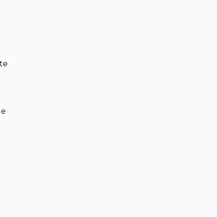
te
de