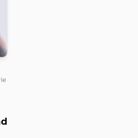
ie
nd