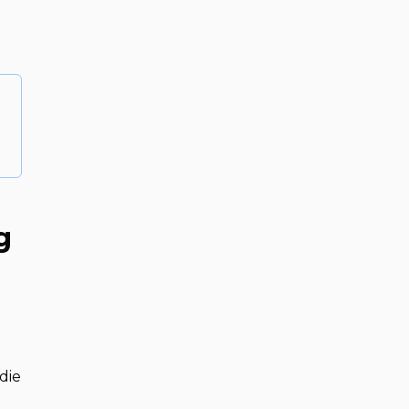
g
die